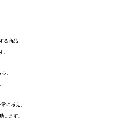
する商品、
す。
もち、
。
を常に考え、
動します。